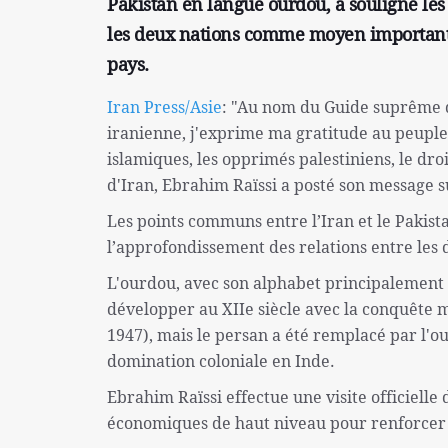
Pakistan en langue ourdou, a souligné les 
les deux nations comme moyen important d
pays.
Iran Press/Asie
: "Au nom du Guide suprême d
iranienne, j'exprime ma gratitude au peuple 
islamiques, les opprimés palestiniens, le droi
d'Iran, Ebrahim Raïssi a posté son message su
Les points communs entre l’Iran et le Pakist
l’approfondissement des relations entre les 
L'ourdou, avec son alphabet principalement 
développer au XIIe siècle avec la conquête m
1947), mais le persan a été remplacé par l'o
domination coloniale en Inde.
Ebrahim Raïssi effectue une visite officielle 
économiques de haut niveau pour renforcer l