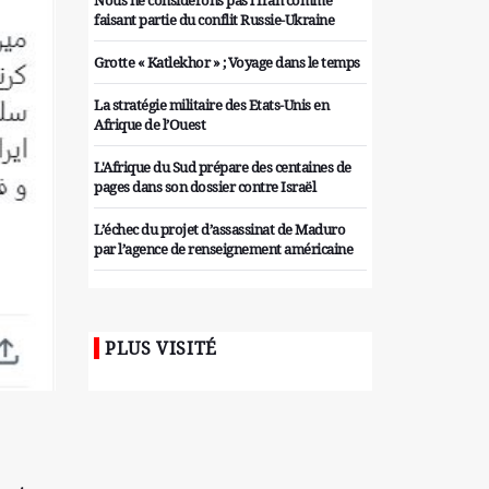
Nous ne considérons pas l'Iran comme
faisant partie du conflit Russie-Ukraine
Grotte « Katlekhor » ; Voyage dans le temps
La stratégie militaire des Etats-Unis en
Afrique de l’Ouest
L'Afrique du Sud prépare des centaines de
pages dans son dossier contre Israël
L’échec du projet d’assassinat de Maduro
par l’agence de renseignement américaine
Organiser des manifestations
antigouvernementales en Tunisie
PLUS VISITÉ
Iran considère l'arsenal nucléaire israélien
comme une menace pour la sécurité
Les colons sionistes ont une nouvelle fois
exigé la fin de la guerre
Attaque de missiles du Hezbollah contre