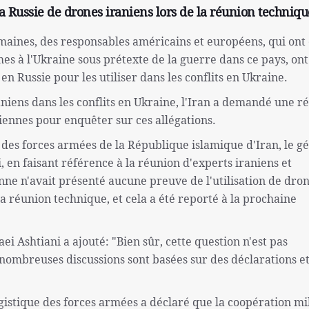
la Russie de drones iraniens lors de la réunion techniqu
emaines, des responsables américains et européens, qui ont
s à l'Ukraine sous prétexte de la guerre dans ce pays, ont
n Russie pour les utiliser dans les conflits en Ukraine.
iraniens dans les conflits en Ukraine, l'Iran a demandé une r
niennes pour enquêter sur ces allégations.
e des forces armées de la République islamique d'Iran, le g
n faisant référence à la réunion d'experts iraniens et
enne n'avait présenté aucune preuve de l'utilisation de dro
 la réunion technique, et cela a été reporté à la prochaine
Ashtiani a ajouté: "Bien sûr, cette question n'est pas
 nombreuses discussions sont basées sur des déclarations e
ogistique des forces armées a déclaré que la coopération mil