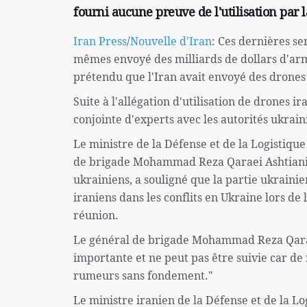
fourni aucune preuve de l'utilisation par 
Iran Press
/
Nouvelle d'Iran
: Ces dernières s
mêmes envoyé des milliards de dollars d'arme
prétendu que l'Iran avait envoyé des drones e
Suite à l'allégation d'utilisation de drones 
conjointe d'experts avec les autorités ukrai
Le ministre de la Défense et de la Logistiqu
de brigade Mohammad Reza Qaraei Ashtiani, e
ukrainiens, a souligné que la partie ukraini
iraniens dans les conflits en Ukraine lors de
réunion.
Le général de brigade Mohammad Reza Qaraei 
importante et ne peut pas être suivie car de
rumeurs sans fondement."
Le ministre iranien de la Défense et de la L