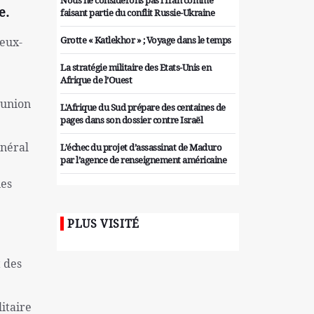
Nous ne considérons pas l'Iran comme
e.
faisant partie du conflit Russie-Ukraine
Grotte « Katlekhor » ; Voyage dans le temps
 eux-
La stratégie militaire des Etats-Unis en
Afrique de l’Ouest
éunion
L'Afrique du Sud prépare des centaines de
pages dans son dossier contre Israël
énéral
L’échec du projet d’assassinat de Maduro
par l’agence de renseignement américaine
nes
Organiser des manifestations
antigouvernementales en Tunisie
PLUS VISITÉ
Iran considère l'arsenal nucléaire israélien
comme une menace pour la sécurité
t des
Les colons sionistes ont une nouvelle fois
exigé la fin de la guerre
itaire
Attaque de missiles du Hezbollah contre