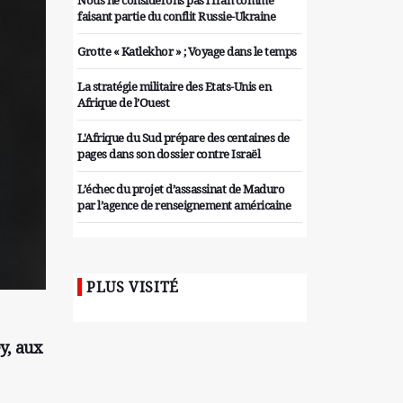
Nous ne considérons pas l'Iran comme
faisant partie du conflit Russie-Ukraine
Grotte « Katlekhor » ; Voyage dans le temps
La stratégie militaire des Etats-Unis en
Afrique de l’Ouest
L'Afrique du Sud prépare des centaines de
pages dans son dossier contre Israël
L’échec du projet d’assassinat de Maduro
par l’agence de renseignement américaine
Organiser des manifestations
antigouvernementales en Tunisie
PLUS VISITÉ
Iran considère l'arsenal nucléaire israélien
comme une menace pour la sécurité
Les colons sionistes ont une nouvelle fois
y, aux
exigé la fin de la guerre
Attaque de missiles du Hezbollah contre