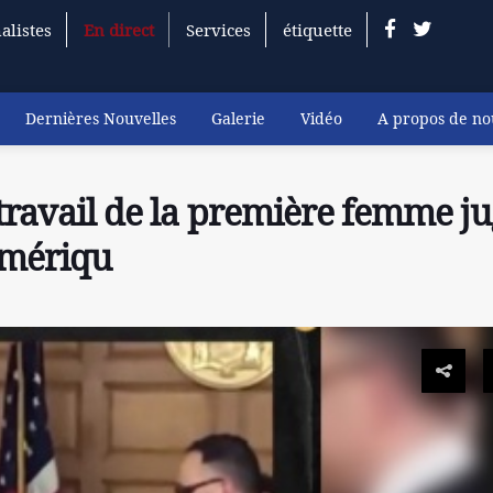
alistes
En direct
Services
étiquette
Dernières Nouvelles
Galerie
Vidéo
A propos de no
 travail de la première femme j
Amériqu