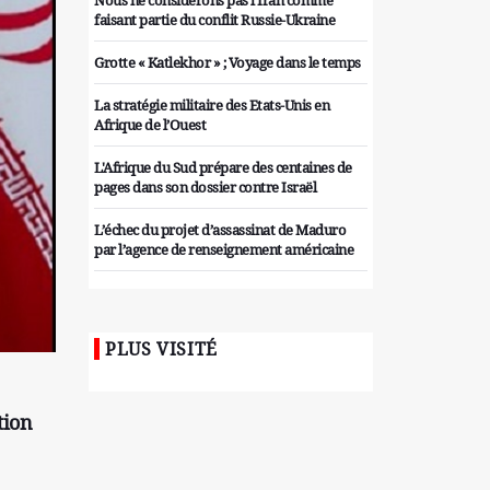
Nous ne considérons pas l'Iran comme
faisant partie du conflit Russie-Ukraine
Grotte « Katlekhor » ; Voyage dans le temps
La stratégie militaire des Etats-Unis en
Afrique de l’Ouest
L'Afrique du Sud prépare des centaines de
pages dans son dossier contre Israël
L’échec du projet d’assassinat de Maduro
par l’agence de renseignement américaine
Organiser des manifestations
antigouvernementales en Tunisie
PLUS VISITÉ
Iran considère l'arsenal nucléaire israélien
comme une menace pour la sécurité
Les colons sionistes ont une nouvelle fois
tion
exigé la fin de la guerre
Attaque de missiles du Hezbollah contre