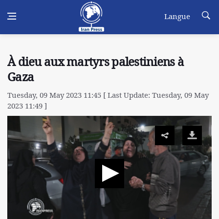
Langue
À dieu aux martyrs palestiniens à
Gaza
Tuesday, 09 May 2023 11:45 [ Last Update: Tuesday, 09 May
2023 11:49 ]