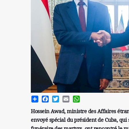
Share
Facebook
Twitter
Email
WhatsApp
Hossein Awad, ministre des Affaires étran
envoyé spécial du président de Cuba, qui 
funéraire des martyrs, ont rencontré le mi