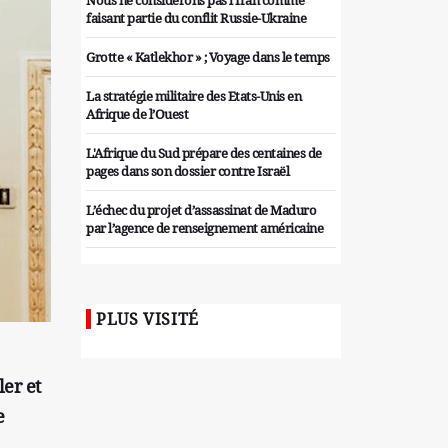
Nous ne considérons pas l'Iran comme
faisant partie du conflit Russie-Ukraine
Grotte « Katlekhor » ; Voyage dans le temps
La stratégie militaire des Etats-Unis en
Afrique de l’Ouest
L'Afrique du Sud prépare des centaines de
pages dans son dossier contre Israël
L’échec du projet d’assassinat de Maduro
par l’agence de renseignement américaine
Organiser des manifestations
antigouvernementales en Tunisie
PLUS VISITÉ
Iran considère l'arsenal nucléaire israélien
comme une menace pour la sécurité
Les colons sionistes ont une nouvelle fois
er et
exigé la fin de la guerre
e
Attaque de missiles du Hezbollah contre