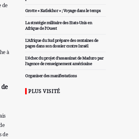
e de
Grotte « Katlekhor » ; Voyage dans le temps
La stratégie militaire des Etats-Unis en
Afrique de l’Ouest
L'Afrique du Sud prépare des centaines de
pages dans son dossier contre Israël
che à
L’échec du projet d’assassinat de Maduro par
l’agence de renseignement américaine
Organiser des manifestations
antigouvernementales en Tunisie
 de
PLUS VISITÉ
Iran considère l'arsenal nucléaire israélien
comme une menace pour la sécurité
Les colons sionistes ont une nouvelle fois
ais
exigé la fin de la guerre
de
Attaque de missiles du Hezbollah contre une
s de
colonie sioniste