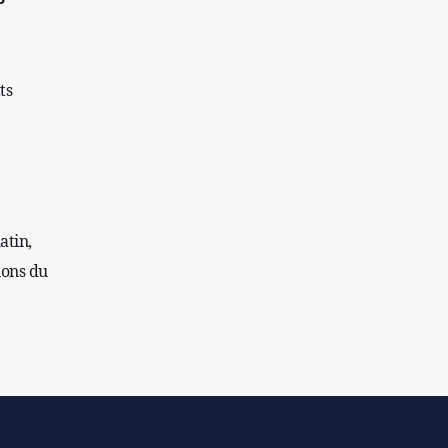
L'Égypte appelle à une position internationale
contre le régime sioniste
ts
atin,
ions du