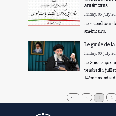
américans
Friday, 05 July 20
Le second tour de
américains.
Le guide de la
Friday, 05 July 20
Le Guide suprême 
vendredi 5 juille
14ème mandat de 
<<
<
1
2