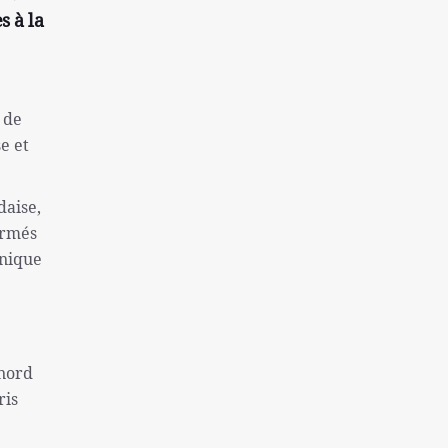
une colonie sioniste
s à la
Captifs sionistes tués dans les
bombardements israéliens
Près de 130 morts à la suite de la tentative
 de
d'évasion de la prison de Makala
se et
l'inflation et le sans-abrisme; Deux
problèmes « très graves » des Américains
daise,
La destitution de Macron se renforce
armés
onique
Finaliste de l'équipe nationale féminine
iranienne de Sepak Takra
Consultation des ministres des Affaires
étrangères de l'Iran et de l'Irlande sur Gaza
 nord
Rôle de la Grande-Bretagne dans la création
du régime israélien ne peut être oublié
ris
Sans doute la plus grande catastrophe de ces
dernières années