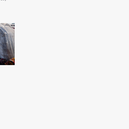
pour punir le peuple syrien
L'Égypte appelle à une position
internationale contre le régime sioniste