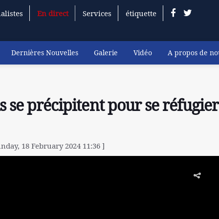
alistes
En direct
Services
étiquette
Dernières Nouvelles
Galerie
Vidéo
A propos de no
s se précipitent pour se réfugier
unday, 18 February 2024 11:36 ]