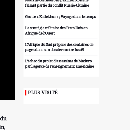
Nous ne considérons pas l'Iran comme
faisant partie du conflit Russie-Ukraine
Grotte « Katlekhor » ; Voyage dans le temps
La stratégie militaire des Etats-Unis en
Afrique de l’Ouest
L'Afrique du Sud prépare des centaines de
pages dans son dossier contre Israël
L’échec du projet d’assassinat de Maduro
par l’agence de renseignement américaine
Organiser des manifestations
antigouvernementales en Tunisie
PLUS VISITÉ
Iran considère l'arsenal nucléaire israélien
comme une menace pour la sécurité
Les colons sionistes ont une nouvelle fois
exigé la fin de la guerre
 du
in,
Attaque de missiles du Hezbollah contre