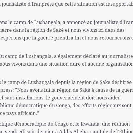
u journaliste d'Iranpress que cette situation est insupportab
ns le camp de Lushangala, a annoncé au journaliste d'Ira
uerre dans la région de Saké et nous vivons ici dans des
us espérons que la guerre prendra fin et nous retournerons 
u camp de Lushangala, a également déclaré au journaliste
, nous vivons dans une situation dure et aucune organisatio
s le camp de Lushangala depuis la région de Sake déchirée 
press: "Nous avons fui la région de Saké à cause de la guer
 et sans installations. le gouvernement doit nous aider.
publique démocratique du Congo, des efforts régionaux sont
 ce pays africain."
publique démocratique du Congo et le Rwanda, une réunion
ue vendredi soir dernier à Addis-Abeba, capitale de l'Éthiop