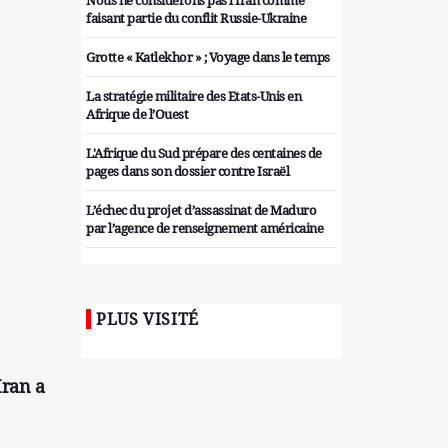
Nous ne considérons pas l'Iran comme
faisant partie du conflit Russie-Ukraine
Grotte « Katlekhor » ; Voyage dans le temps
La stratégie militaire des Etats-Unis en
Afrique de l’Ouest
L'Afrique du Sud prépare des centaines de
pages dans son dossier contre Israël
L’échec du projet d’assassinat de Maduro
par l’agence de renseignement américaine
Organiser des manifestations
antigouvernementales en Tunisie
PLUS VISITÉ
Iran considère l'arsenal nucléaire israélien
comme une menace pour la sécurité
Les colons sionistes ont une nouvelle fois
Iran a
exigé la fin de la guerre
Attaque de missiles du Hezbollah contre