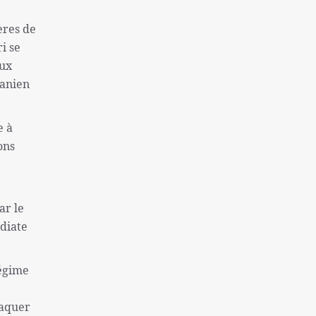
une colonie sioniste
ères de
Captifs sionistes tués dans les
i se
bombardements israéliens
eux
Près de 130 morts à la suite de la tentative
ranien
d'évasion de la prison de Makala
l'inflation et le sans-abrisme; Deux
e à
problèmes « très graves » des Américains
ons
La destitution de Macron se renforce
Finaliste de l'équipe nationale féminine
iranienne de Sepak Takra
ar le
Consultation des ministres des Affaires
édiate
étrangères de l'Iran et de l'Irlande sur Gaza
Rôle de la Grande-Bretagne dans la création
régime
du régime israélien ne peut être oublié
Sans doute la plus grande catastrophe de ces
taquer
dernières années