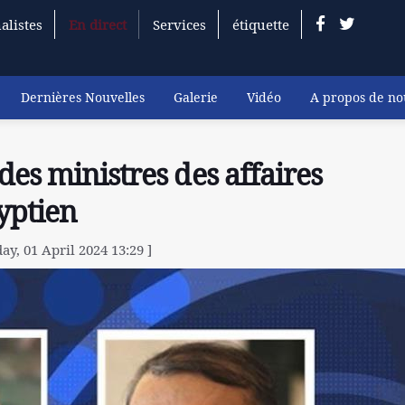
alistes
En direct
Services
étiquette
Dernières Nouvelles
Galerie
Vidéo
A propos de no
des ministres des affaires
yptien
y, 01 April 2024 13:29 ]