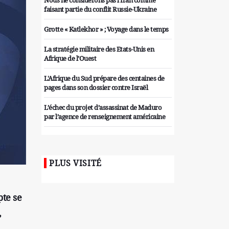
Nous ne considérons pas l'Iran comme
faisant partie du conflit Russie-Ukraine
Grotte « Katlekhor » ; Voyage dans le temps
La stratégie militaire des Etats-Unis en
Afrique de l’Ouest
L'Afrique du Sud prépare des centaines de
pages dans son dossier contre Israël
L’échec du projet d’assassinat de Maduro
par l’agence de renseignement américaine
Organiser des manifestations
antigouvernementales en Tunisie
PLUS VISITÉ
Iran considère l'arsenal nucléaire israélien
comme une menace pour la sécurité
Les colons sionistes ont une nouvelle fois
pte se
exigé la fin de la guerre
,
Attaque de missiles du Hezbollah contre