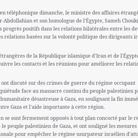
ien téléphonique dimanche, le ministre des affaires étrang
ir-Abdollahian et son homologue de l'Égypte, Sameh Choukr
 progrès positifs dans les relations bilatérales entre les d
 relations basées sur la volonté politique des dirigeants i
 étrangères de la République islamique d'Iran et de l'Égypt
ivre les contacts et les réunions pour améliorer les relati
ont discuté sur des crimes de guerre du régime occupant
nquiétude face au massacre continu du peuple palestinien p
n humanitaire désastreuse à Gaza, en soulignant la fin imm
tre Gaza et l'aide importante à cette région.
en se sont fermement opposés à tout plan concocté par le 
 le peuple palestinien de Gaza, et ont souligné les mesures
ionale pour empêcher le régime usurpateur israélien d'at