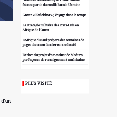
Nous ne considérons pas l'Iran comme
faisant partie du conflit Russie-Ukraine
Grotte « Katlekhor » ; Voyage dans le temps
La stratégie militaire des Etats-Unis en
Afrique de l’Ouest
L'Afrique du Sud prépare des centaines de
pages dans son dossier contre Israël
L’échec du projet d’assassinat de Maduro
par l’agence de renseignement américaine
Organiser des manifestations
antigouvernementales en Tunisie
PLUS VISITÉ
Iran considère l'arsenal nucléaire israélien
comme une menace pour la sécurité
Les colons sionistes ont une nouvelle fois
s d'un
exigé la fin de la guerre
Attaque de missiles du Hezbollah contre