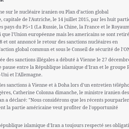
ne sur le nucléaire iranien ou Plan d’action global
apitale de l'Autriche, le 14 juillet 2015, par les huit parti
es pays du P5+1 (La Russie, la Chine, la France et le Royau
si que l'Union européenne mais les americains se sont retir
 et ont annoncé le retour des sanctions nucléaires en
’action global commun et sous le Conseil de sécurité de l'O
ée des sanctions illégales a débuté à Vienne le 27 décembr
rte pause entre la République islamique d'Iran et le groupe 
-Uni et l'Allemagne.
des sanctions à Vienne et à Doha lors d'un entretien télép
ngères, Catherine Colonna dimanche, le ministre iranien des
an a déclaré: "Nous considérons que les récents pourparler
ent la partie américaine veut profiter de l'opportunité
publique islamique d'Iran a toujours respecté ses obligati