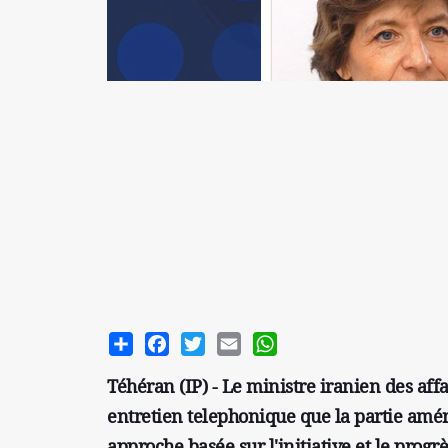
Share
Facebook
Twitter
Email
WhatsApp
Téhéran (IP) - Le ministre iranien des aff
entretien telephonique que la partie amér
approche basée sur l'initiative et le progrè