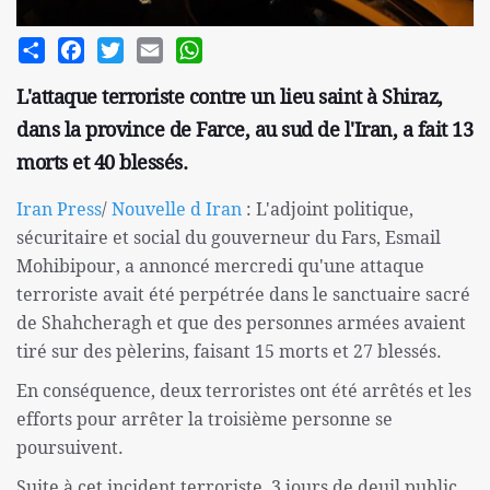
Share
Facebook
Twitter
Email
WhatsApp
L'attaque terroriste contre un lieu saint à Shiraz,
dans la province de Farce, au sud de l'Iran, a fait 13
morts et 40 blessés.
Iran Press
/
Nouvelle d Iran
: L'adjoint politique,
sécuritaire et social du gouverneur du Fars, Esmail
Mohibipour, a annoncé mercredi qu'une attaque
terroriste avait été perpétrée dans le sanctuaire sacré
de Shahcheragh et que des personnes armées avaient
tiré sur des pèlerins, faisant 15 morts et 27 blessés.
En conséquence, deux terroristes ont été arrêtés et les
efforts pour arrêter la troisième personne se
poursuivent.
Suite à cet incident terroriste, 3 jours de deuil public