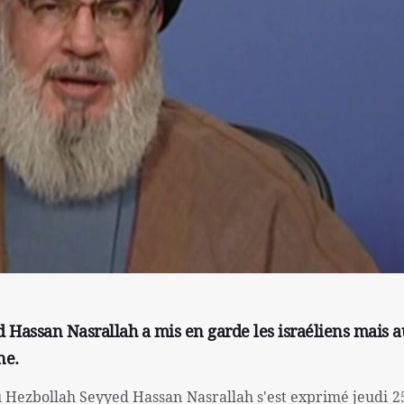
 Hassan Nasrallah a mis en garde les israéliens mais a
ne.
u Hezbollah Seyyed Hassan Nasrallah s'est exprimé jeudi 2