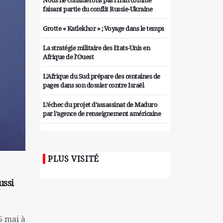
Nous ne considérons pas l'Iran comme
faisant partie du conflit Russie-Ukraine
Grotte « Katlekhor » ; Voyage dans le temps
La stratégie militaire des Etats-Unis en
Afrique de l’Ouest
L'Afrique du Sud prépare des centaines de
pages dans son dossier contre Israël
L’échec du projet d’assassinat de Maduro
par l’agence de renseignement américaine
Organiser des manifestations
antigouvernementales en Tunisie
PLUS VISITÉ
Iran considère l'arsenal nucléaire israélien
comme une menace pour la sécurité
ussi
Les colons sionistes ont une nouvelle fois
exigé la fin de la guerre
5 mai à
Attaque de missiles du Hezbollah contre