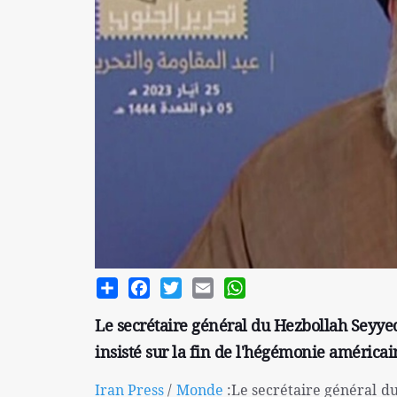
Share
Facebook
Twitter
Email
WhatsApp
Le secrétaire général du Hezbollah Seyyed
insisté sur la fin de l'hégémonie américai
Iran Press
/
Monde
:Le secrétaire général d