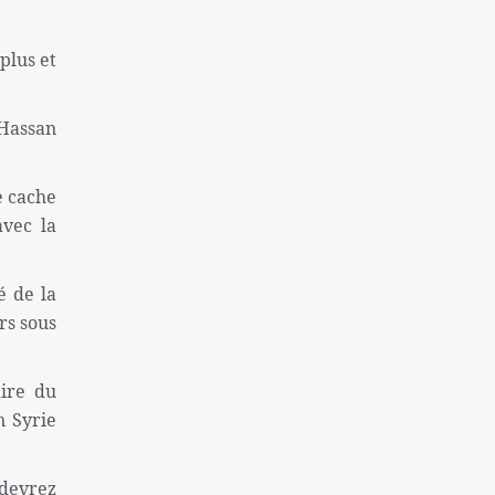
une colonie sioniste
Captifs sionistes tués dans les
plus et
bombardements israéliens
Près de 130 morts à la suite de la tentative
 Hassan
d'évasion de la prison de Makala
l'inflation et le sans-abrisme; Deux
e cache
problèmes « très graves » des Américains
avec la
La destitution de Macron se renforce
Finaliste de l'équipe nationale féminine
é de la
iranienne de Sepak Takra
rs sous
Consultation des ministres des Affaires
étrangères de l'Iran et de l'Irlande sur Gaza
aire du
Rôle de la Grande-Bretagne dans la création
n Syrie
du régime israélien ne peut être oublié
Sans doute la plus grande catastrophe de ces
 devrez
dernières années