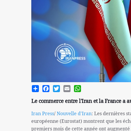
Share
Facebook
Twitter
Email
WhatsApp
Le commerce entre l'Iran et la France a 
Iran Press
/
Nouvelle d'Iran
: Les dernières st
européenne (Eurostat) montrent que les écha
premiers mois de cette année ont augmenté 