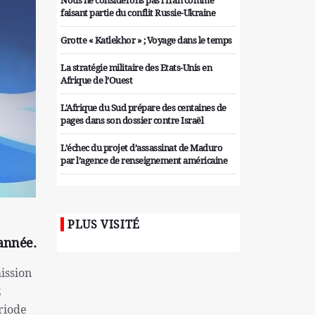
Nous ne considérons pas l'Iran comme
faisant partie du conflit Russie-Ukraine
Grotte « Katlekhor » ; Voyage dans le temps
La stratégie militaire des Etats-Unis en
Afrique de l’Ouest
L'Afrique du Sud prépare des centaines de
pages dans son dossier contre Israël
L’échec du projet d’assassinat de Maduro
par l’agence de renseignement américaine
Organiser des manifestations
antigouvernementales en Tunisie
PLUS VISITÉ
Iran considère l'arsenal nucléaire israélien
 année.
comme une menace pour la sécurité
Les colons sionistes ont une nouvelle fois
mission
exigé la fin de la guerre
2
riode
Attaque de missiles du Hezbollah contre