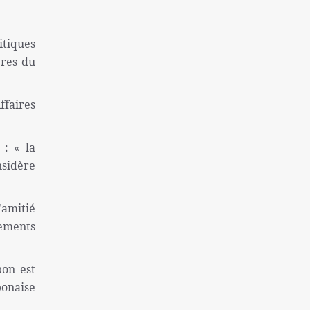
une colonie sioniste
Captifs sionistes tués dans les
itiques
bombardements israéliens
ères du
Près de 130 morts à la suite de la tentative
d'évasion de la prison de Makala
ffaires
l'inflation et le sans-abrisme; Deux
problèmes « très graves » des Américains
 : « la
La destitution de Macron se renforce
nsidère
Finaliste de l'équipe nationale féminine
iranienne de Sepak Takra
'amitié
Consultation des ministres des Affaires
nements
étrangères de l'Iran et de l'Irlande sur Gaza
Rôle de la Grande-Bretagne dans la création
pon est
du régime israélien ne peut être oublié
ponaise
Sans doute la plus grande catastrophe de ces
dernières années