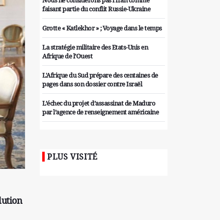
Nous ne considérons pas l'Iran comme
faisant partie du conflit Russie-Ukraine
Grotte « Katlekhor » ; Voyage dans le temps
La stratégie militaire des Etats-Unis en
Afrique de l’Ouest
L'Afrique du Sud prépare des centaines de
pages dans son dossier contre Israël
L’échec du projet d’assassinat de Maduro
par l’agence de renseignement américaine
Organiser des manifestations
antigouvernementales en Tunisie
PLUS VISITÉ
Iran considère l'arsenal nucléaire israélien
comme une menace pour la sécurité
Les colons sionistes ont une nouvelle fois
exigé la fin de la guerre
lution
Attaque de missiles du Hezbollah contre