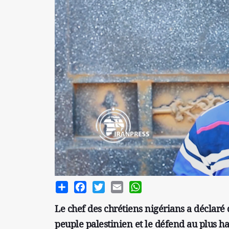
Share
Facebook
Twitter
Email
WhatsApp
Le chef des chrétiens nigérians a déclaré 
peuple palestinien et le défend au plus ha