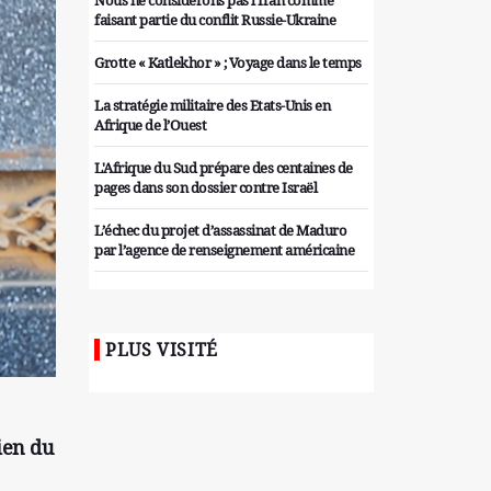
Nous ne considérons pas l'Iran comme
faisant partie du conflit Russie-Ukraine
Grotte « Katlekhor » ; Voyage dans le temps
La stratégie militaire des Etats-Unis en
Afrique de l’Ouest
L'Afrique du Sud prépare des centaines de
pages dans son dossier contre Israël
L’échec du projet d’assassinat de Maduro
par l’agence de renseignement américaine
Organiser des manifestations
antigouvernementales en Tunisie
PLUS VISITÉ
Iran considère l'arsenal nucléaire israélien
comme une menace pour la sécurité
Les colons sionistes ont une nouvelle fois
exigé la fin de la guerre
ien du
Attaque de missiles du Hezbollah contre