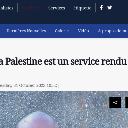
alistes
En direct
Services
étiquette
Dernières Nouvelles
Galerie
Vidéo
A propos de no
a Palestine est un service rendu
esday, 31 October 2023 10:52 ]