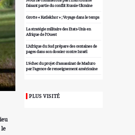
Nous ne considérons pas l'Iran comme
faisant partie du conflit Russie-Ukraine
Grotte « Katlekhor » ; Voyage dans le temps
La stratégie militaire des Etats-Unis en
Afrique de l’Ouest
L'Afrique du Sud prépare des centaines de
pages dans son dossier contre Israël
L’échec du projet d’assassinat de Maduro
par l’agence de renseignement américaine
Organiser des manifestations
antigouvernementales en Tunisie
PLUS VISITÉ
Iran considère l'arsenal nucléaire israélien
comme une menace pour la sécurité
Les colons sionistes ont une nouvelle fois
lieu
exigé la fin de la guerre
 le
Attaque de missiles du Hezbollah contre