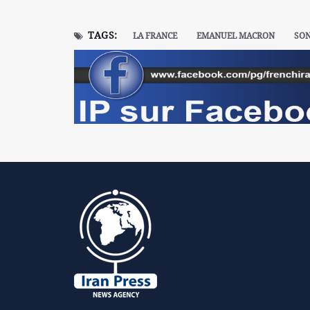
TAGS:
LA FRANCE
EMANUEL MACRON
SO