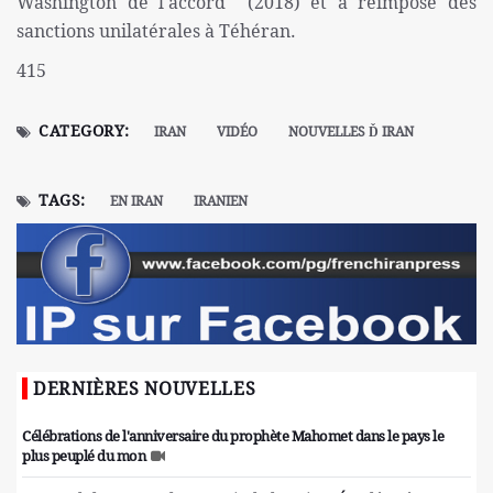
Washington de l'accord (2018) et a réimposé des
sanctions unilatérales à Téhéran.
415
CATEGORY:
IRAN
VIDÉO
NOUVELLES Ď IRAN
TAGS:
EN IRAN
IRANIEN
DERNIÈRES NOUVELLES
Célébrations de l'anniversaire du prophète Mahomet dans le pays le
plus peuplé du mon