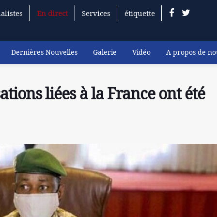
alistes
En direct
Services
étiquette
Dernières Nouvelles
Galerie
Vidéo
A propos de no
ations liées à la France ont été