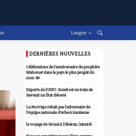
us
Langue
DERNIÈRES NOUVELLES
Célébrations de l'anniversaire du prophète
Mahomet dans le pays le plus peuplé du
mon
Experts de l'ONU : Israël est en train de
devenir un État détesté
La Norvège n'était pas l'adversaire de
l'équipe nationale d'échecs iranienne
le voyage de Grossi à Téhéran ; bientôt