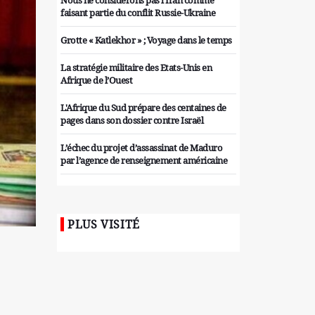
Nous ne considérons pas l'Iran comme
faisant partie du conflit Russie-Ukraine
Grotte « Katlekhor » ; Voyage dans le temps
La stratégie militaire des Etats-Unis en
Afrique de l’Ouest
L'Afrique du Sud prépare des centaines de
pages dans son dossier contre Israël
L’échec du projet d’assassinat de Maduro
par l’agence de renseignement américaine
Organiser des manifestations
antigouvernementales en Tunisie
PLUS VISITÉ
Iran considère l'arsenal nucléaire israélien
comme une menace pour la sécurité
Les colons sionistes ont une nouvelle fois
exigé la fin de la guerre
Attaque de missiles du Hezbollah contre