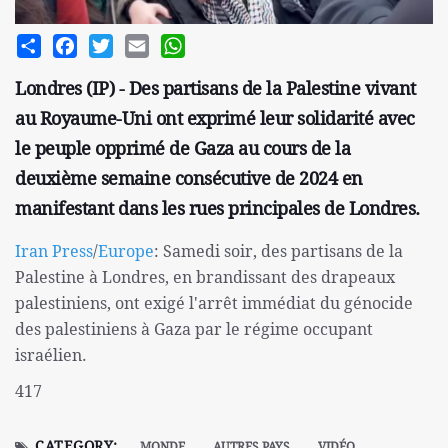
Share
Facebook
Twitter
Email
WhatsApp
Londres (IP) - Des partisans de la Palestine vivant
au Royaume-Uni ont exprimé leur solidarité avec
le peuple opprimé de Gaza au cours de la
deuxième semaine consécutive de 2024 en
manifestant dans les rues principales de Londres.
Iran Press
/
Europe
: Samedi soir, des partisans de la
Palestine à Londres, en brandissant des drapeaux
palestiniens, ont exigé l'arrêt immédiat du génocide
des palestiniens à Gaza par le régime occupant
israélien.
417
CATEGORY:
MONDE
AUTRES PAYS
VIDÉO