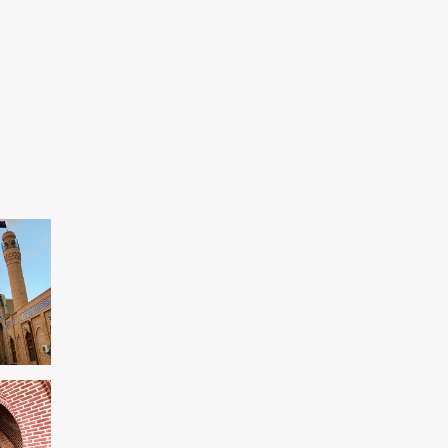
Paralympiques 2024 : Une Iranienne
remporte l'or en tir
Rassemblement de partisans palestiniens à
Dakar
Le rêve des sionistes d'éliminer la résistance
palestinienne ne sera pas réalisé
Manifestations antigouvernementales à
Paris/Exiger la démission de Macron
17 mille martyrs sont le résultat de la vie
honteuse de l’OMK
L'Iran est pour la détente dans la région de
l'Asie occidentale
La critique de Borrell sur les récentes
déclarations du ministre israélien
Amérique utilise les sanctions comme outil