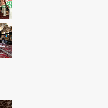
pour punir le peuple syrien
L'Égypte appelle à une position
internationale contre le régime sioniste