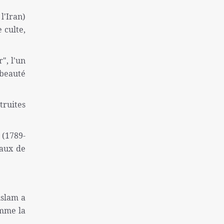
une colonie sioniste
l'Iran)
Captifs sionistes tués dans les
 culte,
bombardements israéliens
Près de 130 morts à la suite de la tentative
", l'un
d'évasion de la prison de Makala
 beauté
l'inflation et le sans-abrisme; Deux
problèmes « très graves » des Américains
truites
La destitution de Macron se renforce
Finaliste de l'équipe nationale féminine
 (1789-
iranienne de Sepak Takra
naux de
Consultation des ministres des Affaires
étrangères de l'Iran et de l'Irlande sur Gaza
Rôle de la Grande-Bretagne dans la création
du régime israélien ne peut être oublié
islam a
omme la
Sans doute la plus grande catastrophe de ces
dernières années