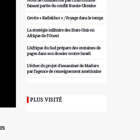
Nous ne considérons pas l'Iran comme
faisant partie du conflit Russie-Ukraine
Grotte « Katlekhor » ; Voyage dans le temps
La stratégie militaire des Etats-Unis en
Afrique de l’Ouest
L'Afrique du Sud prépare des centaines de
pages dans son dossier contre Israël
L’échec du projet d’assassinat de Maduro
par l’agence de renseignement américaine
Organiser des manifestations
antigouvernementales en Tunisie
PLUS VISITÉ
Iran considère l'arsenal nucléaire israélien
comme une menace pour la sécurité
Les colons sionistes ont une nouvelle fois
exigé la fin de la guerre
rs
Attaque de missiles du Hezbollah contre