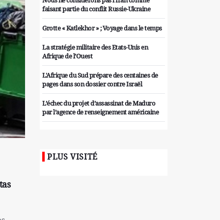
Nous ne considérons pas l'Iran comme
faisant partie du conflit Russie-Ukraine
Grotte « Katlekhor » ; Voyage dans le temps
La stratégie militaire des Etats-Unis en
Afrique de l’Ouest
L'Afrique du Sud prépare des centaines de
pages dans son dossier contre Israël
L’échec du projet d’assassinat de Maduro
par l’agence de renseignement américaine
Organiser des manifestations
antigouvernementales en Tunisie
PLUS VISITÉ
Iran considère l'arsenal nucléaire israélien
comme une menace pour la sécurité
tas
Les colons sionistes ont une nouvelle fois
exigé la fin de la guerre
Attaque de missiles du Hezbollah contre
es