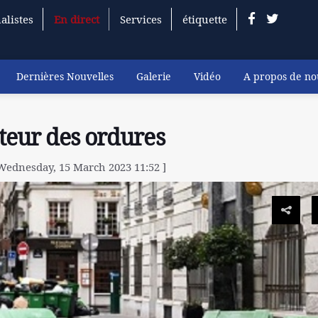
alistes
En direct
Services
étiquette
Dernières Nouvelles
Galerie
Vidéo
A propos de no
teur des ordures
Wednesday, 15 March 2023 11:52 ]