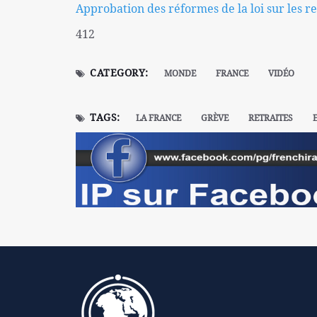
Approbation des réformes de la loi sur les re
412
CATEGORY:
MONDE
FRANCE
VIDÉO
TAGS:
LA FRANCE
GRÈVE
RETRAITES