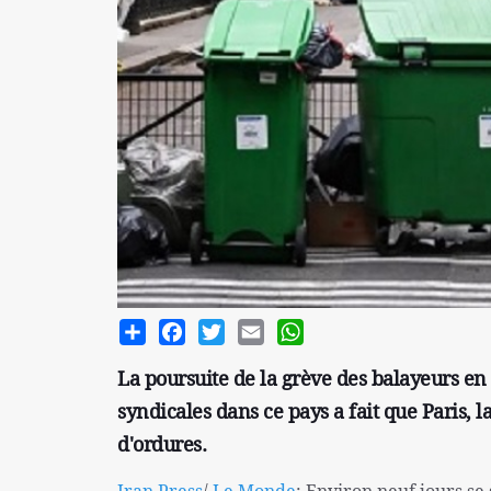
Share
Facebook
Twitter
Email
WhatsApp
La poursuite de la grève des balayeurs e
syndicales dans ce pays a fait que Paris, l
d'ordures.
Iran Press
/
Le Monde
: Environ neuf jours se