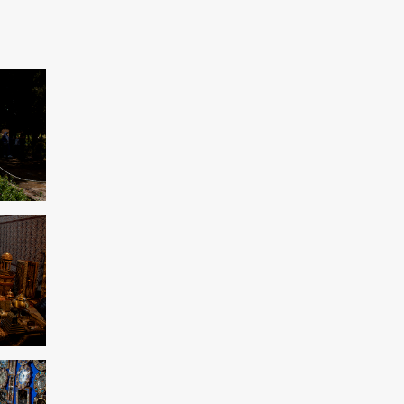
Paralympiques 2024 : Une Iranienne
remporte l'or en tir
Rassemblement de partisans palestiniens à
Dakar
Le rêve des sionistes d'éliminer la résistance
palestinienne ne sera pas réalisé
Manifestations antigouvernementales à
Paris/Exiger la démission de Macron
17 mille martyrs sont le résultat de la vie
honteuse de l’OMK
L'Iran est pour la détente dans la région de
l'Asie occidentale
La critique de Borrell sur les récentes
déclarations du ministre israélien
Amérique utilise les sanctions comme outil