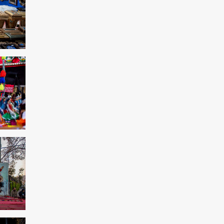
pour punir le peuple syrien
L'Égypte appelle à une position
internationale contre le régime sioniste