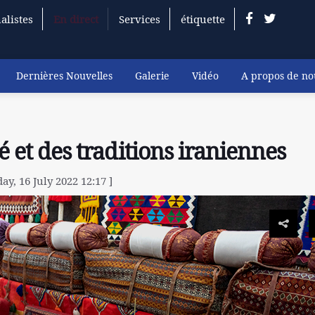
alistes
En direct
Services
étiquette
Dernières Nouvelles
Galerie
Vidéo
A propos de no
é et des traditions iraniennes
ay, 16 July 2022 12:17 ]