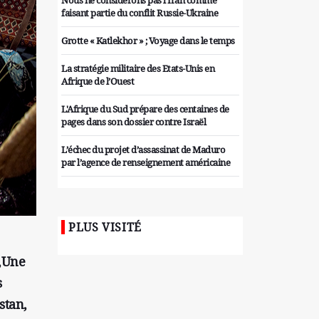
Nous ne considérons pas l'Iran comme
faisant partie du conflit Russie-Ukraine
Grotte « Katlekhor » ; Voyage dans le temps
La stratégie militaire des Etats-Unis en
Afrique de l’Ouest
L'Afrique du Sud prépare des centaines de
pages dans son dossier contre Israël
L’échec du projet d’assassinat de Maduro
par l’agence de renseignement américaine
Organiser des manifestations
antigouvernementales en Tunisie
PLUS VISITÉ
Iran considère l'arsenal nucléaire israélien
comme une menace pour la sécurité
t,Une
Les colons sionistes ont une nouvelle fois
s
exigé la fin de la guerre
stan,
Attaque de missiles du Hezbollah contre