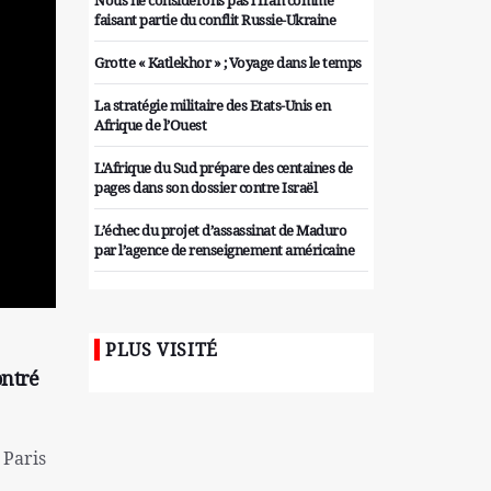
Nous ne considérons pas l'Iran comme
faisant partie du conflit Russie-Ukraine
Grotte « Katlekhor » ; Voyage dans le temps
La stratégie militaire des Etats-Unis en
Afrique de l’Ouest
L'Afrique du Sud prépare des centaines de
pages dans son dossier contre Israël
L’échec du projet d’assassinat de Maduro
par l’agence de renseignement américaine
Organiser des manifestations
antigouvernementales en Tunisie
PLUS VISITÉ
Iran considère l'arsenal nucléaire israélien
ontré
comme une menace pour la sécurité
Les colons sionistes ont une nouvelle fois
exigé la fin de la guerre
 Paris
Attaque de missiles du Hezbollah contre