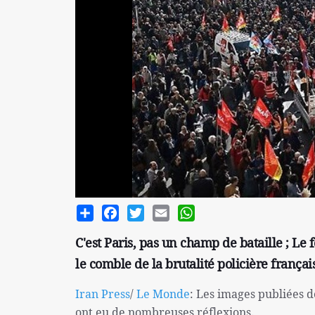
Share
Facebook
Twitter
Email
WhatsApp
C'est Paris, pas un champ de bataille ; Le
le comble de la brutalité policière françai
Iran Press
/
Le Monde
: Les images publiées d
ont eu de nombreuses réflexions.