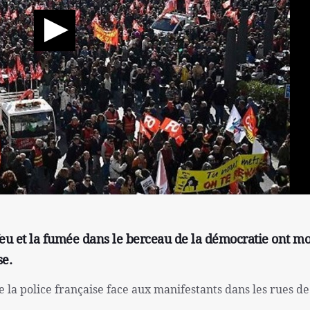
 feu et la fumée dans le berceau de la démocratie ont m
se.
e la police française face aux manifestants dans les rues de