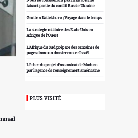
Nous ne considérons pas l'Iran comme
faisant partie du conflit Russie-Ukraine
Grotte « Katlekhor » ; Voyage dans le temps
La stratégie militaire des Etats-Unis en
Afrique de l’Ouest
L'Afrique du Sud prépare des centaines de
pages dans son dossier contre Israël
L’échec du projet d’assassinat de Maduro
par l’agence de renseignement américaine
Organiser des manifestations
antigouvernementales en Tunisie
PLUS VISITÉ
Iran considère l'arsenal nucléaire israélien
comme une menace pour la sécurité
Les colons sionistes ont une nouvelle fois
hammad
exigé la fin de la guerre
Attaque de missiles du Hezbollah contre