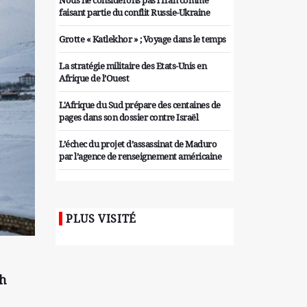
Nous ne considérons pas l'Iran comme
faisant partie du conflit Russie-Ukraine
Grotte « Katlekhor » ; Voyage dans le temps
La stratégie militaire des Etats-Unis en
Afrique de l’Ouest
L'Afrique du Sud prépare des centaines de
pages dans son dossier contre Israël
L’échec du projet d’assassinat de Maduro
par l’agence de renseignement américaine
Organiser des manifestations
antigouvernementales en Tunisie
PLUS VISITÉ
Iran considère l'arsenal nucléaire israélien
comme une menace pour la sécurité
Les colons sionistes ont une nouvelle fois
exigé la fin de la guerre
h
Attaque de missiles du Hezbollah contre