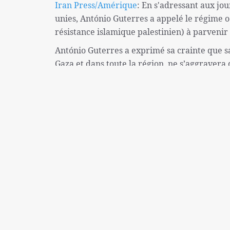
Iran Press/Amérique
: En s'adressant aux jou
unies, António Guterres a appelé le régime 
résistance islamique palestinien) à parvenir
António Guterres a exprimé sa crainte que sa
Gaza et dans toute la région, ne s’aggravera
Près de sept mois se sont écoulés depuis le 
Gaza.
Ces dernières semaines, des frappes aérienne
plus de 1,2 million de personnes se réfugient
médicaux et à d'autres services, et sans aucu
Le secrétaire général des Nations unies a dé
Rafah constituerait une escalade insupportab
centaines de milliers de personnes à fuir . E
Gaza, avec de graves répercussions sur la Ci
"Tous les membres du Conseil de sécurité, 