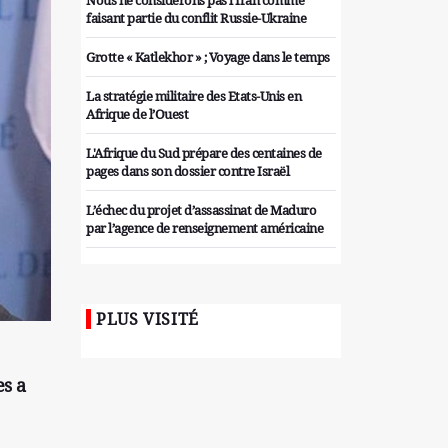
Nous ne considérons pas l'Iran comme
faisant partie du conflit Russie-Ukraine
Grotte « Katlekhor » ; Voyage dans le temps
La stratégie militaire des Etats-Unis en
Afrique de l’Ouest
L'Afrique du Sud prépare des centaines de
pages dans son dossier contre Israël
L’échec du projet d’assassinat de Maduro
par l’agence de renseignement américaine
Organiser des manifestations
antigouvernementales en Tunisie
PLUS VISITÉ
Iran considère l'arsenal nucléaire israélien
comme une menace pour la sécurité
Les colons sionistes ont une nouvelle fois
es a
exigé la fin de la guerre
Attaque de missiles du Hezbollah contre