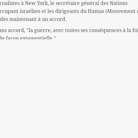
rnalistes à New York, le secrétaire général des Nations
occupant israélien et les dirigeants du Hamas (Mouvement 
 dès maintenant à un accord.
ns accord, "la guerre, avec toutes ses conséquences à la foi
 de façon exponentielle."
début du génocide du régime usurpateur israélien et améri
s ont eu lieu dans la région de Rafah, dans le sud de Gaza,
 désormais avec un accès limité à la nourriture, aux soins
n endroit sûr où aller.
claré: "Une attaque militaire du régime criminel israélien 
le, tuant des milliers de civils supplémentaires et forçant
n outre, cela aurait un impact dévastateur sur les palestini
sjordanie occupée et dans l’ensemble de la région."
ainsi que de nombreux autres gouvernements, ont claireme