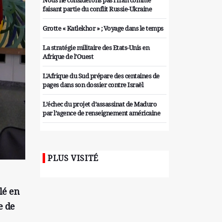
Nous ne considérons pas l'Iran comme
faisant partie du conflit Russie-Ukraine
Grotte « Katlekhor » ; Voyage dans le temps
La stratégie militaire des Etats-Unis en
Afrique de l’Ouest
L'Afrique du Sud prépare des centaines de
pages dans son dossier contre Israël
L’échec du projet d’assassinat de Maduro
par l’agence de renseignement américaine
Organiser des manifestations
antigouvernementales en Tunisie
PLUS VISITÉ
Iran considère l'arsenal nucléaire israélien
comme une menace pour la sécurité
Les colons sionistes ont une nouvelle fois
lé en
exigé la fin de la guerre
e de
Attaque de missiles du Hezbollah contre