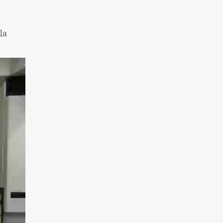
une colonie sioniste
Captifs sionistes tués dans les
la
bombardements israéliens
Près de 130 morts à la suite de la tentative
d'évasion de la prison de Makala
l'inflation et le sans-abrisme; Deux
problèmes « très graves » des Américains
La destitution de Macron se renforce
Finaliste de l'équipe nationale féminine
iranienne de Sepak Takra
Consultation des ministres des Affaires
étrangères de l'Iran et de l'Irlande sur Gaza
Rôle de la Grande-Bretagne dans la création
du régime israélien ne peut être oublié
Sans doute la plus grande catastrophe de ces
dernières années