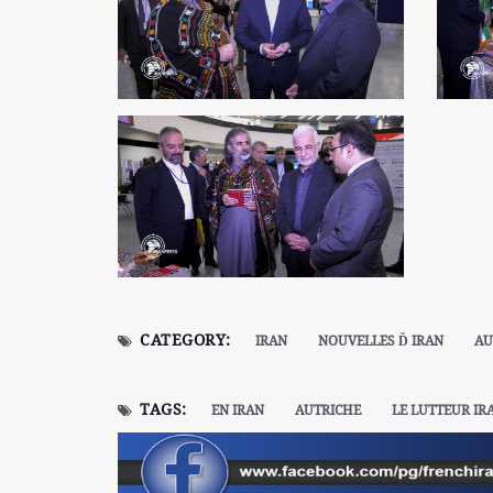
CATEGORY:
IRAN
NOUVELLES Ď IRAN
AU
TAGS:
EN IRAN
AUTRICHE
LE LUTTEUR IR