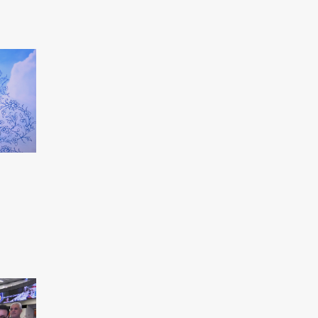
pour punir le peuple syrien
L'Égypte appelle à une position
internationale contre le régime sioniste