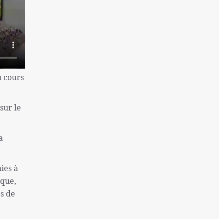
Paralympiques 2024 : Une Iranienne
remporte l'or en tir
Rassemblement de partisans palestiniens à
Dakar
Le rêve des sionistes d'éliminer la résistance
u cours
palestinienne ne sera pas réalisé
Manifestations antigouvernementales à
sur le
Paris/Exiger la démission de Macron
17 mille martyrs sont le résultat de la vie
a
honteuse de l’OMK
.
L'Iran est pour la détente dans la région de
l'Asie occidentale
ies à
ique,
La critique de Borrell sur les récentes
s de
déclarations du ministre israélien
Amérique utilise les sanctions comme outil